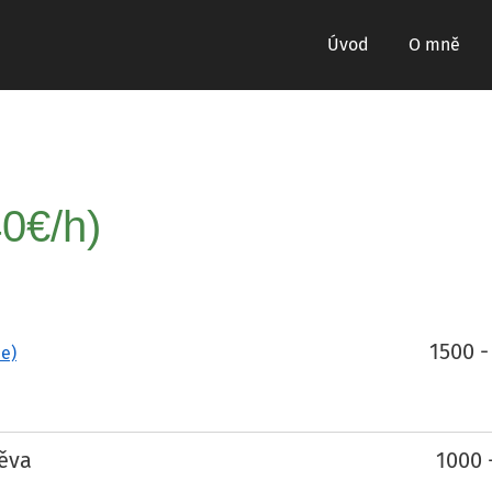
Úvod
O mně
0€/h)
1500 -
de)
těva
1000 