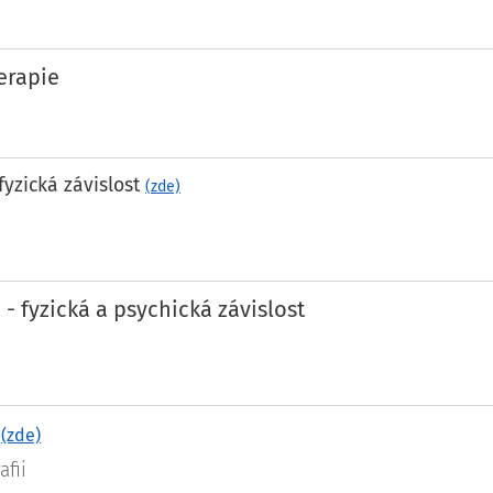
erapie
fyzická závislost
(zde)
- fyzická a psychická závislost
í
(zde)
afii